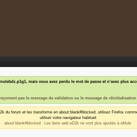
ulebdz.p1g1, mais vous avez perdu le mot de passe et n’avez plus accès
reçoivent pas le message de validation ou le message de réinitialisation
d2k du forum et les transforme en about:blank#blocked, utilisez Firefox comm
utiliser votre navigateur habituel:
about:blank#blocked : Les liens web eD2k ne sont plus ajoutés à eMule