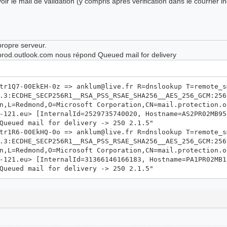
ir le mail de validation (y compris après vérification dans le courrier in
propre serveur.
 prod.outlook.com nous répond Queued mail for delivery
tr1Q7-00EkEH-0z => anklum@live.fr R=dnslookup T=remote_s
.3:ECDHE_SECP256R1__RSA_PSS_RSAE_SHA256__AES_256_GCM:256
n,L=Redmond,O=Microsoft Corporation,CN=mail.protection.o
-121.eu> [InternalId=2529735740020, Hostname=AS2PR02MB95
Queued mail for delivery -> 250 2.1.5"
tr1R6-00EkHQ-0o => anklum@live.fr R=dnslookup T=remote_s
.3:ECDHE_SECP256R1__RSA_PSS_RSAE_SHA256__AES_256_GCM:256
n,L=Redmond,O=Microsoft Corporation,CN=mail.protection.o
-121.eu> [InternalId=31366146166183, Hostname=PA1PR02MB1
Queued mail for delivery -> 250 2.1.5"