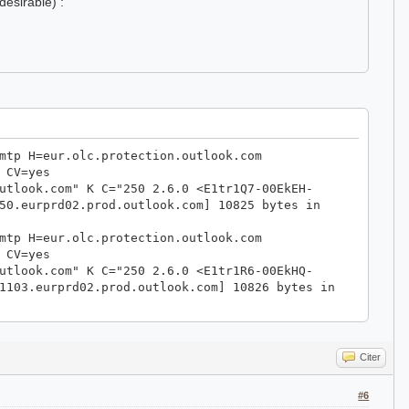
désirable) :
mtp H=eur.olc.protection.outlook.com
 CV=yes
utlook.com" K C="250 2.6.0 <E1tr1Q7-00EkEH-
50.eurprd02.prod.outlook.com] 10825 bytes in
mtp H=eur.olc.protection.outlook.com
 CV=yes
utlook.com" K C="250 2.6.0 <E1tr1R6-00EkHQ-
1103.eurprd02.prod.outlook.com] 10826 bytes in
Citer
#6