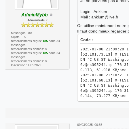
Je ne parviens pas à recevo
Login : Anklum
AdminMybb
Mail : anklum@live.fr
Administrateur
On utilise maintenant notre 
Il faut donc mieux regarder
Messages : 80
Sujets : 15
Code :
remerciements reçus:
185
dans 34
messages
2025-03-08 21:09:20 1
remerciements donnés: 8
remerciements reçus:
185
dans 34
[52.101.73.13] X=TLS1
messages
DN="C=US,ST=Washingto
remerciements donnés: 8
0z@ns395244.ip-176-31
Inscription : Feb 2022
0.173, 61.018 KB/sec 
2025-03-08 21:10:21 1
[52.101.68.13] X=TLS1
DN="C=US,ST=Washingto
0o@ns395244.ip-176-31
0.144, 73.277 KB/sec 
09/03/2025, 00:55