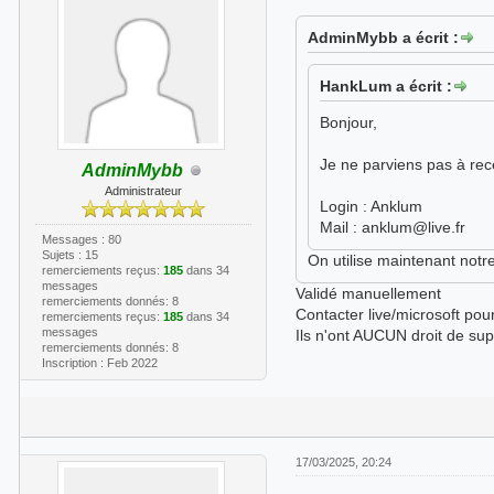
AdminMybb a écrit :
HankLum a écrit :
Bonjour,
Je ne parviens pas à recev
AdminMybb
Administrateur
Login : Anklum
Mail : anklum@live.fr
Messages : 80
Sujets : 15
On utilise maintenant notr
remerciements reçus:
185
dans 34
messages
Validé manuellement
remerciements donnés: 8
Contacter live/microsoft po
remerciements reçus:
185
dans 34
messages
Ils n'ont AUCUN droit de su
remerciements donnés: 8
Inscription : Feb 2022
17/03/2025, 20:24