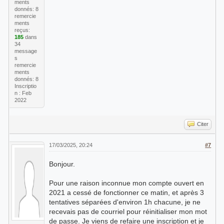
ments
donnés: 8
remercie
ments
reçus:
185
dans
34
message
s
remercie
ments
donnés: 8
Inscriptio
n : Feb
2022
Citer
17/03/2025, 20:24
#7
Bonjour.
Pour une raison inconnue mon compte ouvert en
2021 a cessé de fonctionner ce matin, et après 3
tentatives séparées d'environ 1h chacune, je ne
recevais pas de courriel pour réinitialiser mon mot
de passe. Je viens de refaire une inscription et je