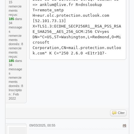
15
=> anklum@live.fr R=dnslookup
remercie
T=remote_smtp
ments
reçus:
H=eur.olc.protection.outlook.com
185
dans
[52.101.73.13]
34
X=TLS1.3:ECDHE_SECP256R1__RSA_PSS_RSA
message
E_SHA256__AES_256_GCM:256 CV=yes
s
remercie
DN="C=US,ST=Washington,L=Redmond,O=Mi
ments
crosoft
donnés: 8
Corporation,CN=mail.protection.outloo
remercie
ments
k.com" K C="250 2.6.0 <E1tr1Q7-
reçus:
00EkEH-0z@ns395244.ip-176-31-121.eu>
185
dans
[InternalId=2529735740020,
34
Hostname=AS2PR02MB9550.eurprd02.prod.
message
s
outlook.com] 10825 bytes in 0.173,
remercie
61.018 KB/sec Queued mail for
ments
delivery -> 250 2.1.5"
donnés: 8
Inscriptio
2025-03-08 21:10:21 1tr1R6-00EkHQ-0o
n : Feb
=> anklum@live.fr R=dnslookup
2022
T=remote_smtp
H=eur.olc.protection.outlook.com
[52.101.68.13]
Citer
X=TLS1.3:ECDHE_SECP256R1__RSA_PSS_RSA
E_SHA256__AES_256_GCM:256 CV=yes
09/03/2025, 00:55
#6
DN="C=US,ST=Washington,L=Redmond,O=Mi
crosoft