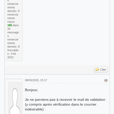
s
remercie
ments
donnés: 8
remercie
ments
reçus:
185
dans
34
message
s
remercie
ments
donnés: 8
Inscriptio
n : Feb
2022
Citer
08/03/2025, 23:17
#4
Bonjour,
Je ne parviens pas à recevoir le mail de validation
(y compris après vérification dans le courrier
indésirable) :