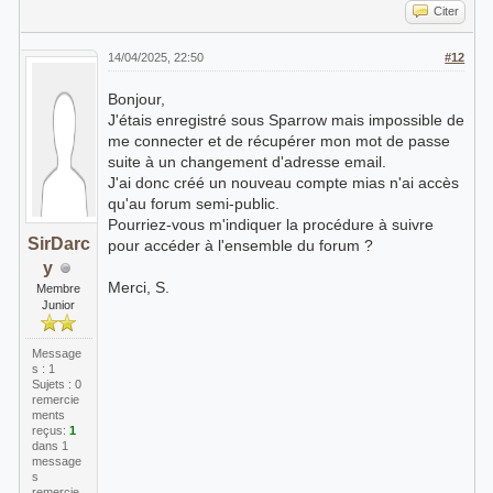
Citer
14/04/2025, 22:50
#12
Bonjour,
J'étais enregistré sous Sparrow mais impossible de
me connecter et de récupérer mon mot de passe
suite à un changement d'adresse email.
J'ai donc créé un nouveau compte mias n'ai accès
qu'au forum semi-public.
Pourriez-vous m'indiquer la procédure à suivre
SirDarc
pour accéder à l'ensemble du forum ?
y
Merci, S.
Membre
Junior
Message
s : 1
Sujets : 0
remercie
ments
reçus:
1
dans 1
message
s
remercie