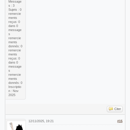
Message
s : 3
Sujets : 0
remercie
ments
reçus:
0
dans 0
message
s
remercie
ments
donnés: 0
remercie
ments
reçus:
0
dans 0
message
s
remercie
ments
donnés: 0
Inscriptio
n : Nov
2025
Citer
12/11/2025, 19:21
#15