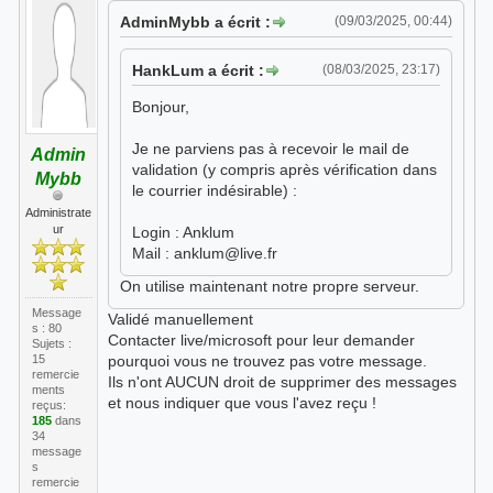
Corporation,CN=mail.protection.outloo
AdminMybb a écrit :
(09/03/2025, 00:44)
k.com" K C="250 2.6.0 <E1tr1R6-
00EkHQ-0o@ns395244.ip-176-31-121.eu>
HankLum a écrit :
(08/03/2025, 23:17)
[InternalId=31366146166183,
Hostname=PA1PR02MB11103.eurprd02.prod
Bonjour,
.outlook.com] 10826 bytes in 0.144,
73.277 KB/sec Queued mail for
Je ne parviens pas à recevoir le mail de
Admin
delivery -> 250 2.1.5"
validation (y compris après vérification dans
Mybb
le courrier indésirable) :
Administrate
ur
Login : Anklum
Mail : anklum@live.fr
On utilise maintenant notre propre serveur.
Message
Validé manuellement
s : 80
Contacter live/microsoft pour leur demander
Sujets :
15
pourquoi vous ne trouvez pas votre message.
remercie
Ils n'ont AUCUN droit de supprimer des messages
ments
et nous indiquer que vous l'avez reçu !
reçus:
185
dans
34
message
s
remercie