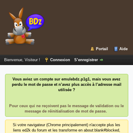
Portail
Aide
Bienvenue, Visiteur !
Connexion
S’enregistrer
Vous aviez un compte sur emulebdz.p1g1, mais vous avez
perdu le mot de passe et n’avez plus accès à l’adresse mail
utilisée ?
Pour ceux qui ne reçoivent pas le message de validation ou le
message de réinitialisation de mot de passe.
Si votre navigateur (Chrome principalement) n'accepte plus les
liens ed2k du forum et les transforme en about:blank#blocked,