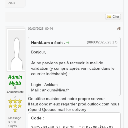
2024
Citer
09/03/2025, 00:44
#5
HankLum a écrit :
(08/03/2025, 23:17)
Bonjour,
Je ne parviens pas à recevoir le mail de
validation (y compris après vérification dans le
courrier indésirable) :
Admin
Mybb
Login : Anklum
Mail : anklum@live.fr
Administrate
ur
On utilise maintenant notre propre serveur.
Il faut donc mieux regarder prod.outlook.com nous
répond Queued mail for delivery
Code :
Message
s : 80
Sujets :
2025-03-08 21:09:20 1tr1Q7-00EkEH-0z