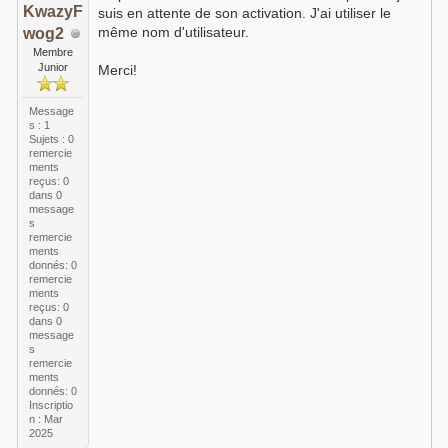
KwazyF
suis en attente de son activation. J'ai utiliser le
même nom d'utilisateur.
wog2
Membre
Junior
Merci!
Message
s : 1
Sujets : 0
remercie
ments
reçus:
0
dans 0
message
s
remercie
ments
donnés: 0
remercie
ments
reçus:
0
dans 0
message
s
remercie
ments
donnés: 0
Inscriptio
n : Mar
2025