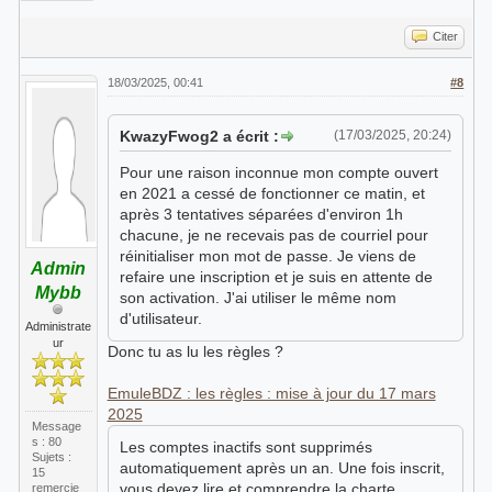
Citer
18/03/2025, 00:41
#8
KwazyFwog2 a écrit :
(17/03/2025, 20:24)
Pour une raison inconnue mon compte ouvert
en 2021 a cessé de fonctionner ce matin, et
après 3 tentatives séparées d'environ 1h
chacune, je ne recevais pas de courriel pour
réinitialiser mon mot de passe. Je viens de
Admin
refaire une inscription et je suis en attente de
Mybb
son activation. J'ai utiliser le même nom
d'utilisateur.
Administrate
ur
Donc tu as lu les règles ?
EmuleBDZ : les règles : mise à jour du 17 mars
2025
Message
s : 80
Les comptes inactifs sont supprimés
Sujets :
automatiquement après un an. Une fois inscrit,
15
vous devez lire et comprendre la charte.
remercie