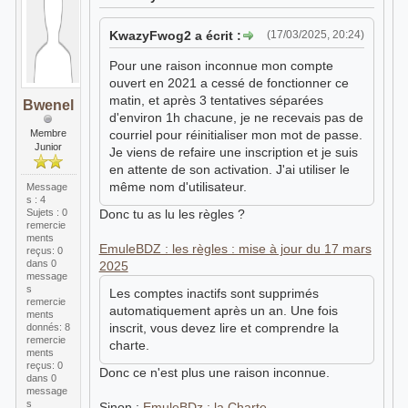
KwazyFwog2 a écrit :
(17/03/2025, 20:24)
Pour une raison inconnue mon compte
ouvert en 2021 a cessé de fonctionner ce
matin, et après 3 tentatives séparées
Bwenel
d'environ 1h chacune, je ne recevais pas de
Membre
courriel pour réinitialiser mon mot de passe.
Junior
Je viens de refaire une inscription et je suis
en attente de son activation. J'ai utiliser le
même nom d'utilisateur.
Message
s : 4
Sujets : 0
Donc tu as lu les règles ?
remercie
ments
EmuleBDZ : les règles : mise à jour du 17 mars
reçus:
0
dans 0
2025
message
s
Les comptes inactifs sont supprimés
remercie
automatiquement après un an. Une fois
ments
inscrit, vous devez lire et comprendre la
donnés: 8
remercie
charte.
ments
reçus:
0
Donc ce n'est plus une raison inconnue.
dans 0
message
s
Sinon :
EmuleBDz : la Charte