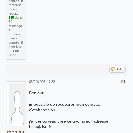
donnés: 8
remercie
ments
reçus:
185
dans
34
message
s
remercie
ments
donnés: 8
Inscriptio
n : Feb
2022
Citer
06/04/2025, 17:32
#11
Bonjour,
impossible de récupérer mon compte.
c'etait thebibu
j'ai denouveau créé celui-ci avec l'adresse
bibu@live.fr
thebibu