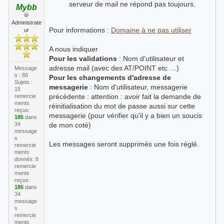
serveur de mail ne répond pas toujours.
Mybb
Administrate
Pour informations :
Domaine à ne pas utiliser
ur
A nous indiquer
Pour les validations
: Nom d'utilisateur et
adresse mail (avec des AT/POINT etc …)
Message
s : 80
Pour les changements d'adresse de
Sujets :
messagerie
: Nom d'utilisateur, messagerie
15
précédente : attention : avoir fait la demande de
remercie
ments
réinitialisation du mot de passe aussi sur cette
reçus:
messagerie (pour vérifier qu'il y a bien un soucis
185
dans
34
de mon coté)
message
s
Les messages seront supprimés une fois réglé.
remercie
ments
donnés: 8
remercie
ments
reçus:
185
dans
34
message
s
remercie
ments