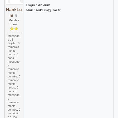
Login : Anklum
HankLu
Mail : anklum@live.fr
m
Membre
Junior
Message
s : 1
Sujets : 0
remercie
ments
reçus:
0
dans 0
message
s
remercie
ments
donnés: 0
remercie
ments
reçus:
0
dans 0
message
s
remercie
ments
donnés: 0
Inscriptio
n : Dec