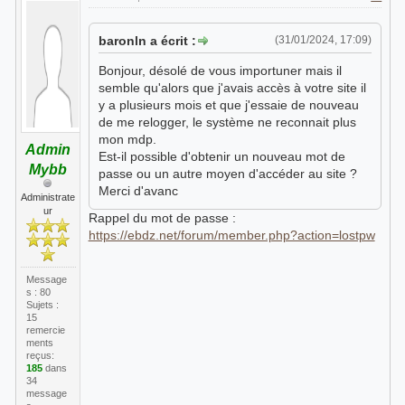
baronln a écrit :
(31/01/2024, 17:09)
Bonjour, désolé de vous importuner mais il
semble qu'alors que j'avais accès à votre site il
y a plusieurs mois et que j'essaie de nouveau
de me relogger, le système ne reconnait plus
mon mdp.
Admin
Est-il possible d'obtenir un nouveau mot de
Mybb
passe ou un autre moyen d'accéder au site ?
Merci d'avanc
Administrate
ur
Rappel du mot de passe :
https://ebdz.net/forum/member.php?action=lostpw
Message
s : 80
Sujets :
15
remercie
ments
reçus:
185
dans
34
message