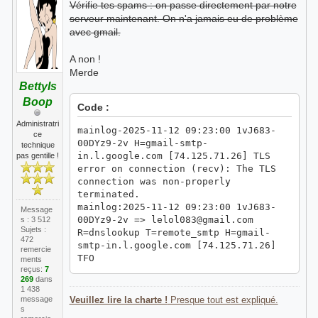
Vérifie tes spams : on passe directement par notre
serveur maintenant. On n'a jamais eu de problème
avec gmail.
A non !
Merde
BettyIs
Boop
Code :
Administratri
mainlog-2025-11-12 09:23:00 1vJ683-
ce
00DYz9-2v H=gmail-smtp-
technique
in.l.google.com [74.125.71.26] TLS
pas gentille !
error on connection (recv): The TLS
connection was non-properly
terminated.
mainlog:2025-11-12 09:23:00 1vJ683-
Message
00DYz9-2v => lelol083@gmail.com
s : 3 512
Sujets :
R=dnslookup T=remote_smtp H=gmail-
472
smtp-in.l.google.com [74.125.71.26]
remercie
TFO
ments
reçus:
7
X=TLS1.3:ECDHE_X25519__ECDSA_SECP256R
269
dans
1_SHA256__AES_256_GCM:256 CV=yes
1 438
DN="CN=mx.google.com" K C="250 2.0.0
message
Veuillez lire la charte !
Presque tout est expliqué.
OK ffacd0b85a97d-
s