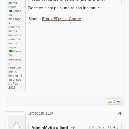
ments
reçus:
Donc ce n'est plus une raison inconnue.
185
dans
34
Sinon :
EmuleBDz : la Charte
message
s
remercie
ments
donnés: 8
remercie
ments
reçus:
185
dans
34
message
s
remercie
ments
donnés: 8
Inscriptio
n : Feb
2022
Citer
18/03/2025, 21:07
#9
AdminMybb a écrit :
(18/03/2025, 00:41)