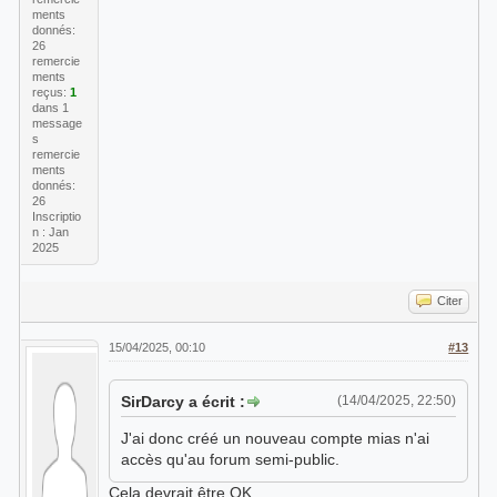
ments
donnés:
26
remercie
ments
reçus:
1
dans 1
message
s
remercie
ments
donnés:
26
Inscriptio
n : Jan
2025
Citer
15/04/2025, 00:10
#13
SirDarcy a écrit :
(14/04/2025, 22:50)
J'ai donc créé un nouveau compte mias n'ai
accès qu'au forum semi-public.
Cela devrait être OK,