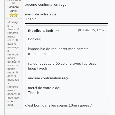
aucune confirmation reçu
Membre
Junior
merci de votre aide;
Thebib
Message
s : 1
Sujets : 0
thebibu a écrit :
(06/04/2025, 17:32)
remercie
ments
Bonjour,
reçus:
0
dans 0
message
impossible de récupérer mon compte.
s
c'etait thebibu
remercie
ments
donnés: 0
j'ai denouveau créé celui-ci avec l'adresse
remercie
bibu@live.fr
ments
reçus:
0
dans 0
aucune confirmation reçu
message
s
remercie
merci de votre aide;
ments
Thebib
donnés: 0
Inscriptio
n : Apr
2025
c"est bon, dans les spams 10min aprés :)