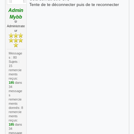
Tente de te déconnecter puis de te reconnecter
Admin
Mybb
Administrate
ur
Message
s : 80
Sujets :
15
remercie
ments
reçus:
185
dans
34
message
s
remercie
ments
donnés: 8
remercie
ments
reçus:
185
dans
34
message