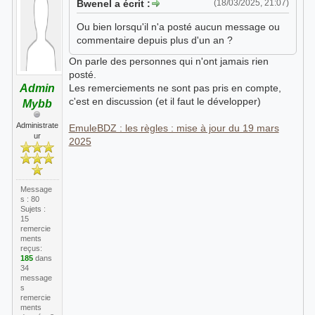
Bwenel a écrit :
(18/03/2025, 21:07)
Ou bien lorsqu'il n'a posté aucun message ou
commentaire depuis plus d'un an ?
On parle des personnes qui n'ont jamais rien
posté.
Admin
Les remerciements ne sont pas pris en compte,
c'est en discussion (et il faut le développer)
Mybb
Administrate
EmuleBDZ : les règles : mise à jour du 19 mars
ur
2025
Message
s : 80
Sujets :
15
remercie
ments
reçus:
185
dans
34
message
s
remercie
ments