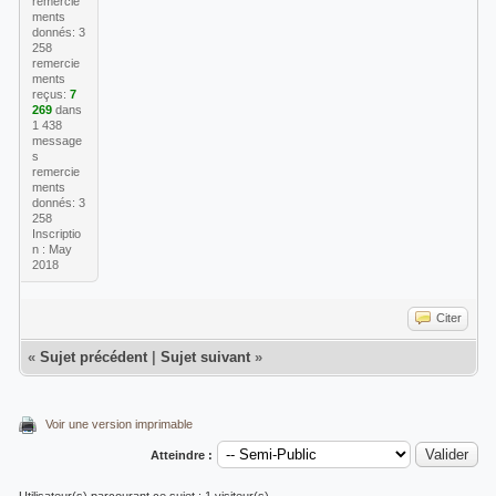
remercie
42ac6798879si9431539f8f.435 - gsmtp"
ments
donnés: 3
258
remercie
ments
reçus:
7
269
dans
1 438
message
s
remercie
ments
donnés: 3
258
Inscriptio
n : May
2018
Citer
«
Sujet précédent
|
Sujet suivant
»
Voir une version imprimable
Atteindre :