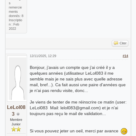
s
remercie
ments
donnés: 8
Inscriptio
n : Feb
2022
Citer
12/11/2025, 12:29
#14
Bonjour, j'avais un compte que j'ai créé il y a
quelques années (utilisateur LeLol083 il me
semble mais je ne sais plus avec quelle adresse
mail, bref...). Ca fait aussi une paire d'années que
je n'ai pas rendu visite, donc...
Je viens de tenter de me réinscrire ce matin (user:
LeLol08
LeLol083 Mail: lelol083@gmail.com) et je n'ai
toujours pas reçu le mail de validation...
3
Membre
Junior
Si vous pouvez jeter un oeil, merci par avance