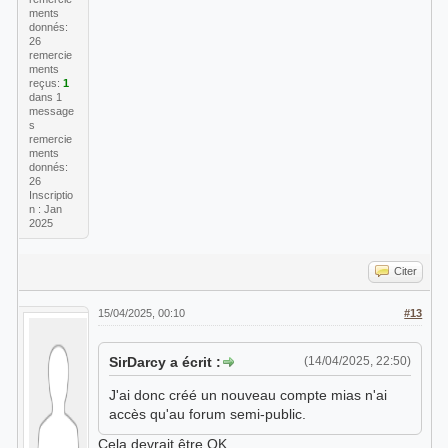
ments
donnés:
26
remercie
ments
reçus:
1
dans 1
message
s
remercie
ments
donnés:
26
Inscriptio
n : Jan
2025
Citer
15/04/2025, 00:10
#13
SirDarcy a écrit :
(14/04/2025, 22:50)
J'ai donc créé un nouveau compte mias n'ai
accès qu'au forum semi-public.
Cela devrait être OK,