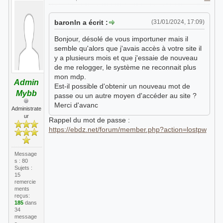
baronln a écrit :
(31/01/2024, 17:09)
Bonjour, désolé de vous importuner mais il
semble qu'alors que j'avais accès à votre site il
y a plusieurs mois et que j'essaie de nouveau
de me relogger, le système ne reconnait plus
mon mdp.
Admin
Est-il possible d'obtenir un nouveau mot de
Mybb
passe ou un autre moyen d'accéder au site ?
Merci d'avanc
Administrate
ur
Rappel du mot de passe :
https://ebdz.net/forum/member.php?action=lostpw
Message
s : 80
Sujets :
15
remercie
ments
reçus:
185
dans
34
message