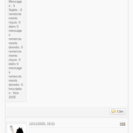
Message
s : 3
Sujets : 0
remercie
ments
reçus:
0
dans 0
message
s
remercie
ments
donnés: 0
remercie
ments
reçus:
0
dans 0
message
s
remercie
ments
donnés: 0
Inscriptio
n : Nov
2025
Citer
12/11/2025, 19:21
#15