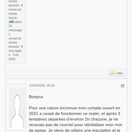
ments
donnés: 8
remercie
ments
reçus:
185
dans
34
message
s
remercie
ments
donnés: 8
Inscriptio
n : Feb
2022
Citer
17/03/2025, 20:24
#7
Bonjour.
Pour une raison inconnue mon compte ouvert en
2021 a cessé de fonctionner ce matin, et après 3
tentatives séparées d'environ 1h chacune, je ne
recevais pas de courriel pour réinitialiser mon mot
de passe. Je viens de refaire une inscription et je