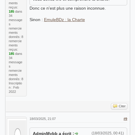
ments
reçus:
Donc ce n'est plus une raison inconnue.
185
dans
34
Sinon :
EmuleBDz : la Charte
message
s
remercie
ments
donnés: 8
remercie
ments
reçus:
185
dans
34
message
s
remercie
ments
donnés: 8
Inscriptio
n : Feb
2022
Citer
18/03/2025, 21:07
#9
AdminMybb a écrit :
(18/03/2025, 00:41)