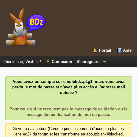
Portail
Aide
Bienvenue, Visiteur !
Connexion
S’enregistrer
Vous aviez un compte sur emulebdz.p1g1, mais vous avez
perdu le mot de passe et n’avez plus accès à l’adresse mail
utilisée ?
Pour ceux qui ne reçoivent pas le message de validation ou le
message de réinitialisation de mot de passe.
Si votre navigateur (Chrome principalement) n'accepte plus les
liens ed2k du forum et les transforme en about:blank#blocked,