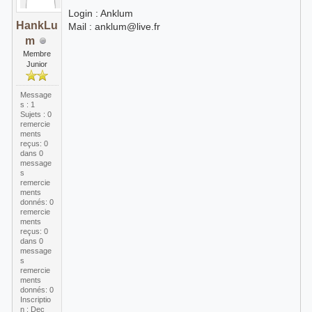
Login : Anklum
HankLu
Mail : anklum@live.fr
m
Membre
Junior
Message
s : 1
Sujets : 0
remercie
ments
reçus:
0
dans 0
message
s
remercie
ments
donnés: 0
remercie
ments
reçus:
0
dans 0
message
s
remercie
ments
donnés: 0
Inscriptio
n : Dec