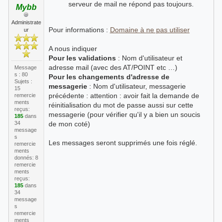
serveur de mail ne répond pas toujours.
Mybb
Administrate
Pour informations :
Domaine à ne pas utiliser
ur
A nous indiquer
Pour les validations
: Nom d'utilisateur et
adresse mail (avec des AT/POINT etc …)
Message
s : 80
Pour les changements d'adresse de
Sujets :
messagerie
: Nom d'utilisateur, messagerie
15
précédente : attention : avoir fait la demande de
remercie
ments
réinitialisation du mot de passe aussi sur cette
reçus:
messagerie (pour vérifier qu'il y a bien un soucis
185
dans
34
de mon coté)
message
s
Les messages seront supprimés une fois réglé.
remercie
ments
donnés: 8
remercie
ments
reçus:
185
dans
34
message
s
remercie
ments