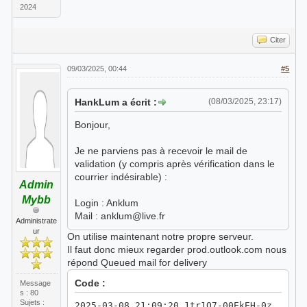
2024
Citer
09/03/2025, 00:44
#5
HankLum a écrit :
(08/03/2025, 23:17)
Bonjour,
Je ne parviens pas à recevoir le mail de
validation (y compris après vérification dans le
courrier indésirable) :
Admin
Mybb
Login : Anklum
Mail : anklum@live.fr
Administrate
ur
On utilise maintenant notre propre serveur.
Il faut donc mieux regarder prod.outlook.com nous
répond Queued mail for delivery
Code :
Message
s : 80
Sujets :
2025-03-08 21:09:20 1tr1Q7-00EkEH-0z