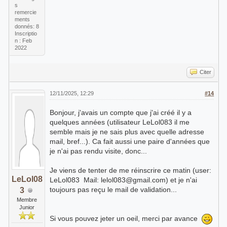
s
remercie
ments
donnés: 8
Inscriptio
n : Feb
2022
Citer
12/11/2025, 12:29
#14
Bonjour, j'avais un compte que j'ai créé il y a
quelques années (utilisateur LeLol083 il me
semble mais je ne sais plus avec quelle adresse
mail, bref...). Ca fait aussi une paire d'années que
je n'ai pas rendu visite, donc...
Je viens de tenter de me réinscrire ce matin (user:
LeLol08
LeLol083 Mail: lelol083@gmail.com) et je n'ai
toujours pas reçu le mail de validation...
3
Membre
Junior
Si vous pouvez jeter un oeil, merci par avance