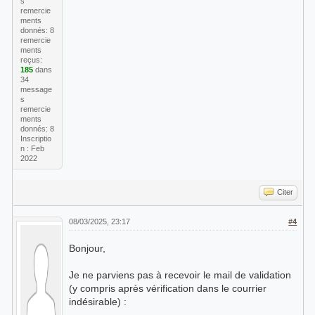
s
remercie
ments
donnés: 8
remercie
ments
reçus:
185
dans
34
message
s
remercie
ments
donnés: 8
Inscriptio
n : Feb
2022
Citer
08/03/2025, 23:17
#4
Bonjour,
Je ne parviens pas à recevoir le mail de validation
(y compris après vérification dans le courrier
indésirable) :