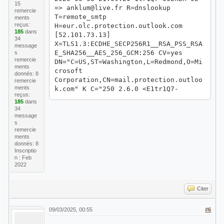
15
=> anklum@live.fr R=dnslookup
remercie
T=remote_smtp
ments
reçus:
H=eur.olc.protection.outlook.com
185
dans
[52.101.73.13]
34
X=TLS1.3:ECDHE_SECP256R1__RSA_PSS_RSA
message
E_SHA256__AES_256_GCM:256 CV=yes
s
remercie
DN="C=US,ST=Washington,L=Redmond,O=Mi
ments
crosoft
donnés: 8
Corporation,CN=mail.protection.outloo
remercie
ments
k.com" K C="250 2.6.0 <E1tr1Q7-
reçus:
00EkEH-0z@ns395244.ip-176-31-121.eu>
185
dans
[InternalId=2529735740020,
34
Hostname=AS2PR02MB9550.eurprd02.prod.
message
s
outlook.com] 10825 bytes in 0.173,
remercie
61.018 KB/sec Queued mail for
ments
delivery -> 250 2.1.5"
donnés: 8
Inscriptio
2025-03-08 21:10:21 1tr1R6-00EkHQ-0o
n : Feb
=> anklum@live.fr R=dnslookup
2022
T=remote_smtp
H=eur.olc.protection.outlook.com
[52.101.68.13]
Citer
X=TLS1.3:ECDHE_SECP256R1__RSA_PSS_RSA
E_SHA256__AES_256_GCM:256 CV=yes
09/03/2025, 00:55
#6
DN="C=US,ST=Washington,L=Redmond,O=Mi
crosoft