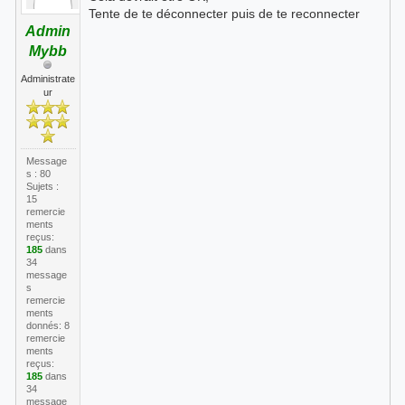
Tente de te déconnecter puis de te reconnecter
Admin
Mybb
Administrate
ur
Message
s : 80
Sujets :
15
remercie
ments
reçus:
185
dans
34
message
s
remercie
ments
donnés: 8
remercie
ments
reçus:
185
dans
34
message