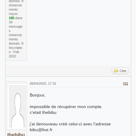
donnés: 8
remercie
ments
reçus:
185
dans
34
message
s
remercie
ments
donnés: 8
Inscriptio
n : Feb
2022
Citer
06/04/2025, 17:32
#11
Bonjour,
impossible de récupérer mon compte.
c'etait thebibu
j'ai denouveau créé celui-ci avec l'adresse
bibu@live.fr
thebibu