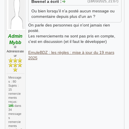
Bwenel a écrit :
(18/03/2025, 21:07)
Ou bien lorsqu'il n'a posté aucun message ou
commentaire depuis plus d'un an ?
On parle des personnes qui n'ont jamais rien
posté.
Admin
Les remerciements ne sont pas pris en compte,
c'est en discussion (et il faut le développer)
Mybb
Administrate
EmuleBDZ : les règles : mise à jour du 19 mars
ur
2025
Message
s : 80
Sujets :
15
remercie
ments
reçus:
185
dans
34
message
s
remercie
ments