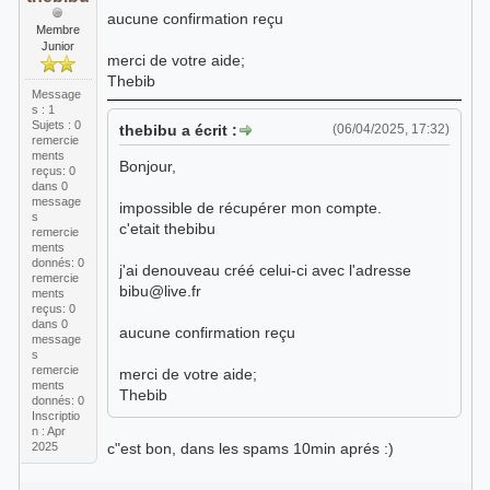
aucune confirmation reçu
Membre
Junior
merci de votre aide;
Thebib
Message
s : 1
Sujets : 0
thebibu a écrit :
(06/04/2025, 17:32)
remercie
ments
Bonjour,
reçus:
0
dans 0
message
impossible de récupérer mon compte.
s
c'etait thebibu
remercie
ments
donnés: 0
j'ai denouveau créé celui-ci avec l'adresse
remercie
bibu@live.fr
ments
reçus:
0
dans 0
aucune confirmation reçu
message
s
remercie
merci de votre aide;
ments
Thebib
donnés: 0
Inscriptio
n : Apr
2025
c"est bon, dans les spams 10min aprés :)