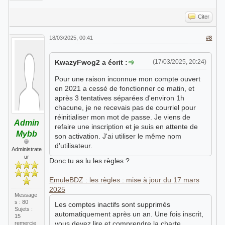
Citer
18/03/2025, 00:41
#8
KwazyFwog2 a écrit :
(17/03/2025, 20:24)
Pour une raison inconnue mon compte ouvert
en 2021 a cessé de fonctionner ce matin, et
après 3 tentatives séparées d'environ 1h
chacune, je ne recevais pas de courriel pour
réinitialiser mon mot de passe. Je viens de
Admin
refaire une inscription et je suis en attente de
Mybb
son activation. J'ai utiliser le même nom
d'utilisateur.
Administrate
ur
Donc tu as lu les règles ?
EmuleBDZ : les règles : mise à jour du 17 mars
2025
Message
s : 80
Les comptes inactifs sont supprimés
Sujets :
automatiquement après un an. Une fois inscrit,
15
vous devez lire et comprendre la charte.
remercie