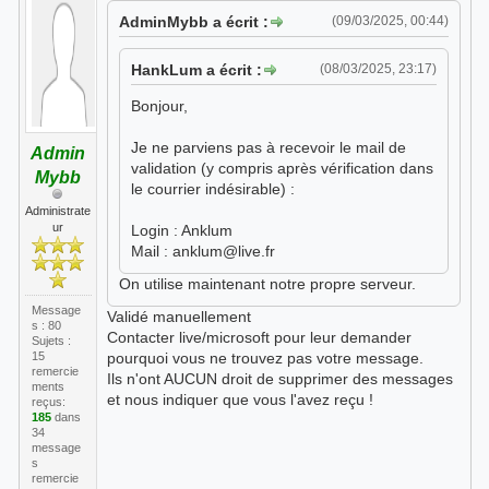
Corporation,CN=mail.protection.outloo
AdminMybb a écrit :
(09/03/2025, 00:44)
k.com" K C="250 2.6.0 <E1tr1R6-
00EkHQ-0o@ns395244.ip-176-31-121.eu>
HankLum a écrit :
(08/03/2025, 23:17)
[InternalId=31366146166183,
Hostname=PA1PR02MB11103.eurprd02.prod
Bonjour,
.outlook.com] 10826 bytes in 0.144,
73.277 KB/sec Queued mail for
Je ne parviens pas à recevoir le mail de
Admin
delivery -> 250 2.1.5"
validation (y compris après vérification dans
Mybb
le courrier indésirable) :
Administrate
ur
Login : Anklum
Mail : anklum@live.fr
On utilise maintenant notre propre serveur.
Message
Validé manuellement
s : 80
Contacter live/microsoft pour leur demander
Sujets :
15
pourquoi vous ne trouvez pas votre message.
remercie
Ils n'ont AUCUN droit de supprimer des messages
ments
et nous indiquer que vous l'avez reçu !
reçus:
185
dans
34
message
s
remercie