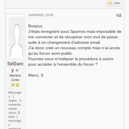
Citer
14/04/2025, 22:50
#12
Bonjour,
J'étais enregistré sous Sparrow mais impossible de
me connecter et de récupérer mon mot de passe
suite à un changement d'adresse email.
J'ai donc créé un nouveau compte mias n'ai accès
qu'au forum semi-public.
Pourriez-vous m'indiquer la procédure à suivre
SirDarc
pour accéder à l'ensemble du forum ?
y
Merci, S.
Membre
Junior
Message
s : 1
Sujets : 0
remercie
ments
reçus:
1
dans 1
message
s
remercie