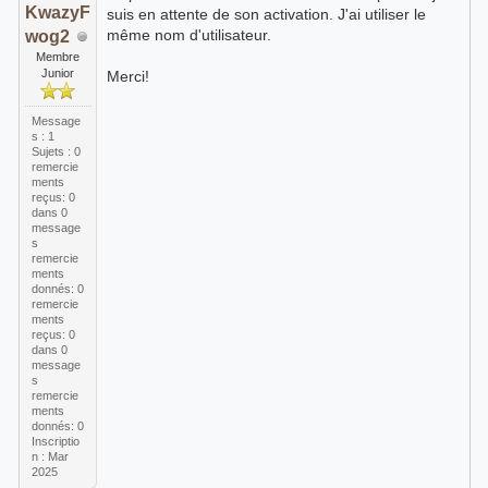
KwazyF
suis en attente de son activation. J'ai utiliser le
même nom d'utilisateur.
wog2
Membre
Junior
Merci!
Message
s : 1
Sujets : 0
remercie
ments
reçus:
0
dans 0
message
s
remercie
ments
donnés: 0
remercie
ments
reçus:
0
dans 0
message
s
remercie
ments
donnés: 0
Inscriptio
n : Mar
2025