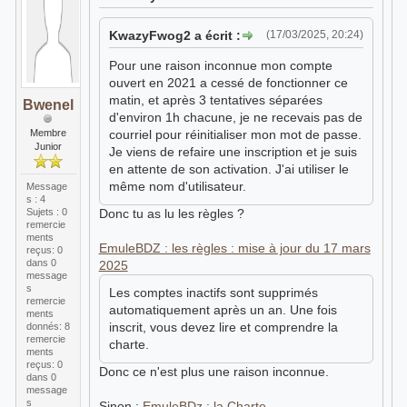
KwazyFwog2 a écrit :
(17/03/2025, 20:24)
Pour une raison inconnue mon compte
ouvert en 2021 a cessé de fonctionner ce
matin, et après 3 tentatives séparées
Bwenel
d'environ 1h chacune, je ne recevais pas de
Membre
courriel pour réinitialiser mon mot de passe.
Junior
Je viens de refaire une inscription et je suis
en attente de son activation. J'ai utiliser le
même nom d'utilisateur.
Message
s : 4
Sujets : 0
Donc tu as lu les règles ?
remercie
ments
EmuleBDZ : les règles : mise à jour du 17 mars
reçus:
0
dans 0
2025
message
s
Les comptes inactifs sont supprimés
remercie
automatiquement après un an. Une fois
ments
inscrit, vous devez lire et comprendre la
donnés: 8
remercie
charte.
ments
reçus:
0
Donc ce n'est plus une raison inconnue.
dans 0
message
s
Sinon :
EmuleBDz : la Charte