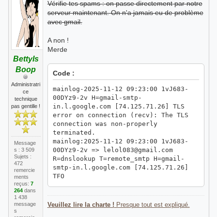
Vérifie tes spams : on passe directement par notre
serveur maintenant. On n'a jamais eu de problème
avec gmail.
A non !
Merde
BettyIs
Boop
Code :
Administratri
mainlog-2025-11-12 09:23:00 1vJ683-
ce
00DYz9-2v H=gmail-smtp-
technique
in.l.google.com [74.125.71.26] TLS
pas gentille !
error on connection (recv): The TLS
connection was non-properly
terminated.
mainlog:2025-11-12 09:23:00 1vJ683-
Message
00DYz9-2v => lelol083@gmail.com
s : 3 509
Sujets :
R=dnslookup T=remote_smtp H=gmail-
472
smtp-in.l.google.com [74.125.71.26]
remercie
TFO
ments
reçus:
7
X=TLS1.3:ECDHE_X25519__ECDSA_SECP256R
264
dans
1_SHA256__AES_256_GCM:256 CV=yes
1 438
DN="CN=mx.google.com" K C="250 2.0.0
message
Veuillez lire la charte !
Presque tout est expliqué.
OK ffacd0b85a97d-
s