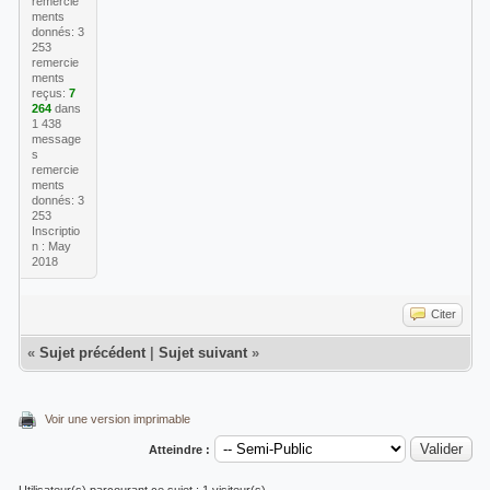
remercie
42ac6798879si9431539f8f.435 - gsmtp"
ments
donnés: 3
253
remercie
ments
reçus:
7
264
dans
1 438
message
s
remercie
ments
donnés: 3
253
Inscriptio
n : May
2018
Citer
«
Sujet précédent
|
Sujet suivant
»
Voir une version imprimable
Atteindre :