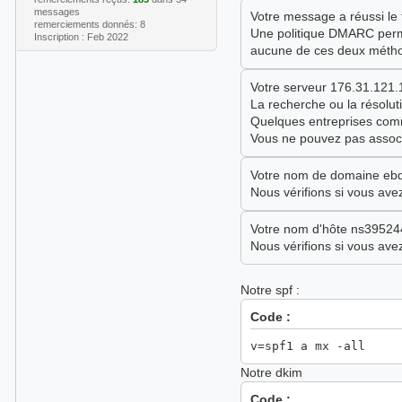
messages
Votre message a réussi l
remerciements donnés: 8
Une politique DMARC perme
Inscription : Feb 2022
aucune de ces deux méthode
Votre serveur 176.31.121.
La recherche ou la résolu
Quelques entreprises comm
Vous ne pouvez pas associ
Votre nom de domaine ebdz
Nous vérifions si vous av
Votre nom d'hôte ns395244
Nous vérifions si vous av
Notre spf :
Code :
v=spf1 a mx -all
Notre dkim
Code :