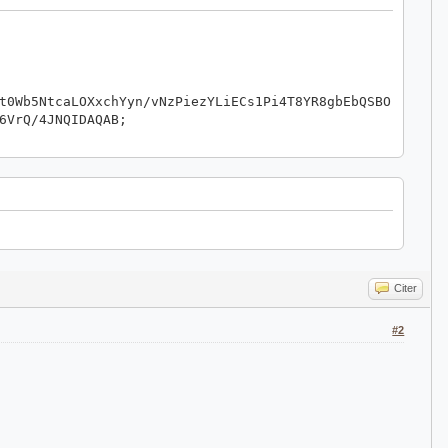
t0Wb5NtcaLOXxchYyn/vNzPiezYLiECs1Pi4T8YR8gbEbQSBO
6VrQ/4JNQIDAQAB;
Citer
#2