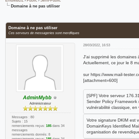
EmuleBDZ
›
Public
›
Semi-Public
Domaine à ne pas utiliser
Moyenne : 0 (0 vote(s))
1
2
3
4
5
Domaine à ne pas utiliser
Ces serveurs de messageries sont merdfiques
28/03/2022, 16:53
J'ai supprimé les domaines à
Actuellement, ce jour le 8 
sur https://www.mail-tester.
[attachment=600]
[SPF] Votre serveur 176.31
AdminMybb
Sender Policy Framework (
Administrateur
vulnérabilité classique, en 
Messages : 80
Votre signature DKIM est v
Sujets : 15
DomainKeys Identified Mai
remerciements reçus:
185
dans 34
messages
organisation de revendique
remerciements donnés: 8
remerciements reçus:
185
dans 34