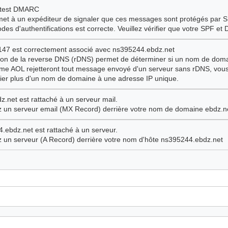
e test DMARC
t à un expéditeur de signaler que ces messages sont protégés par SPF
s d'authentifications est correcte. Veuillez vérifier que votre SPF et
147 est correctement associé avec ns395244.ebdz.net
tion de la reverse DNS (rDNS) permet de déterminer si un nom de doma
e AOL rejetteront tout message envoyé d'un serveur sans rDNS, vous 
er plus d'un nom de domaine à une adresse IP unique.
.net est rattaché à un serveur mail.
ez un serveur email (MX Record) derrière votre nom de domaine ebdz.n
.ebdz.net est rattaché à un serveur.
ez un serveur (A Record) derrière votre nom d'hôte ns395244.ebdz.net