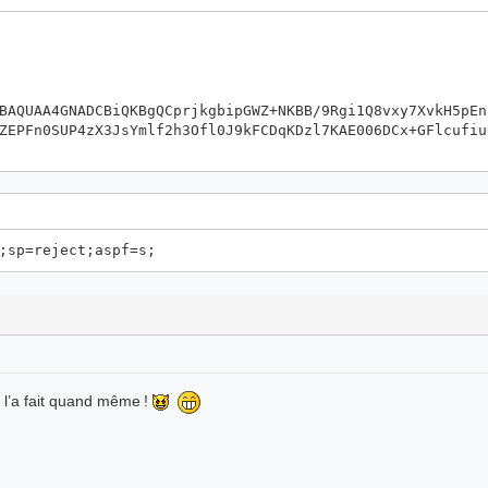
BAQUAA4GNADCBiQKBgQCprjkgbipGWZ+NKBB/9Rgi1Q8vxy7XvkH5pEn
ZEPFn0SUP4zX3JsYmlf2h3Ofl0J9kFCDqKDzl7KAE006DCx+GFlcufiu
;sp=reject;aspf=s;
 l’a fait quand même !