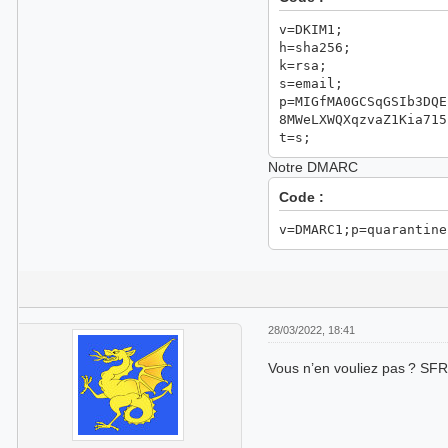
v=DKIM1;
h=sha256;
k=rsa;
s=email;
p=MIGfMA0GCSqGSIb3DQE
8MWeLXWQXqzvaZ1Kia715
t=s;
Notre DMARC
Code :
v=DMARC1;p=quarantine
28/03/2022, 18:41
Vous n’en vouliez pas ? SFR