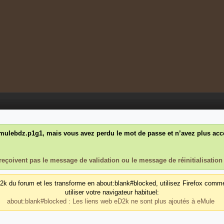
ulebdz.p1g1, mais vous avez perdu le mot de passe et n’avez plus accès
reçoivent pas le message de validation ou le message de réinitialisation
d2k du forum et les transforme en about:blank#blocked, utilisez Firefox comm
utiliser votre navigateur habituel:
about:blank#blocked : Les liens web eD2k ne sont plus ajoutés à eMule