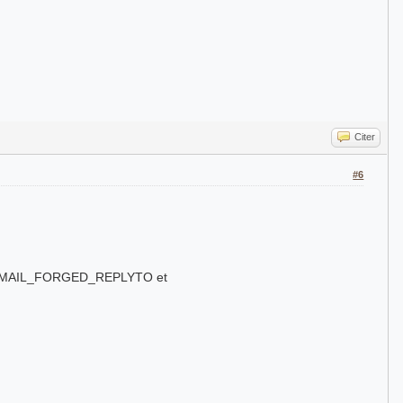
Citer
#6
.
un FREEMAIL_FORGED_REPLYTO et