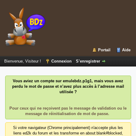
Portail
Aide
Bienvenue, Visiteur !
Connexion
S’enregistrer
Vous aviez un compte sur emulebdz.p1g1, mais vous avez
perdu le mot de passe et n’avez plus accès à l’adresse mail
utilisée ?
Pour ceux qui ne reçoivent pas le message de validation ou le
message de réinitialisation de mot de passe.
Si votre navigateur (Chrome principalement) n'accepte plus les
liens ed2k du forum et les transforme en about:blank#blocked,