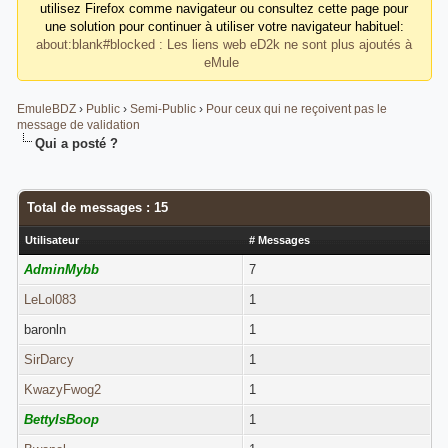
utilisez Firefox comme navigateur ou consultez cette page pour
une solution pour continuer à utiliser votre navigateur habituel:
about:blank#blocked : Les liens web eD2k ne sont plus ajoutés à
eMule
EmuleBDZ
›
Public
›
Semi-Public
›
Pour ceux qui ne reçoivent pas le
message de validation
Qui a posté ?
Total de messages : 15
Utilisateur
# Messages
AdminMybb
7
LeLol083
1
baronln
1
SirDarcy
1
KwazyFwog2
1
BettyIsBoop
1