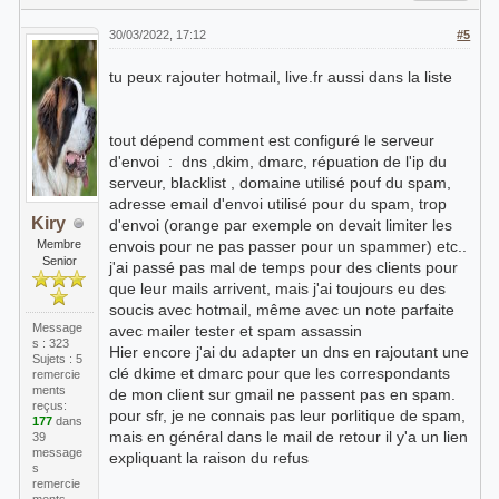
30/03/2022, 17:12
#5
tu peux rajouter hotmail, live.fr aussi dans la liste
tout dépend comment est configuré le serveur
d'envoi : dns ,dkim, dmarc, répuation de l'ip du
serveur, blacklist , domaine utilisé pouf du spam,
adresse email d'envoi utilisé pour du spam, trop
Kiry
d'envoi (orange par exemple on devait limiter les
Membre
envois pour ne pas passer pour un spammer) etc..
Senior
j'ai passé pas mal de temps pour des clients pour
que leur mails arrivent, mais j'ai toujours eu des
soucis avec hotmail, même avec un note parfaite
Message
avec mailer tester et spam assassin
s : 323
Hier encore j'ai du adapter un dns en rajoutant une
Sujets : 5
clé dkime et dmarc pour que les correspondants
remercie
ments
de mon client sur gmail ne passent pas en spam.
reçus:
pour sfr, je ne connais pas leur porlitique de spam,
177
dans
mais en général dans le mail de retour il y'a un lien
39
message
expliquant la raison du refus
s
remercie