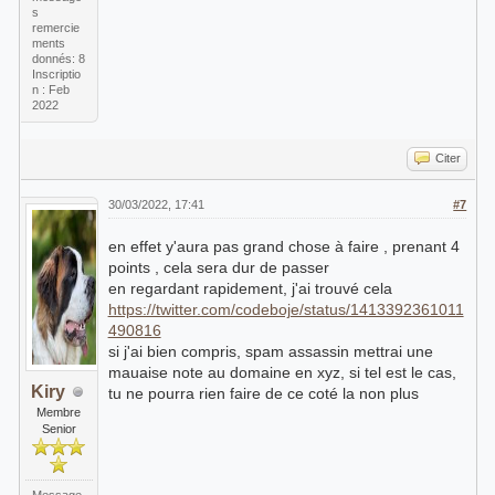
s
remercie
ments
donnés: 8
Inscriptio
n : Feb
2022
Citer
30/03/2022, 17:41
#7
en effet y'aura pas grand chose à faire , prenant 4
points , cela sera dur de passer
en regardant rapidement, j'ai trouvé cela
https://twitter.com/codeboje/status/1413392361011
490816
si j'ai bien compris, spam assassin mettrai une
mauaise note au domaine en xyz, si tel est le cas,
Kiry
tu ne pourra rien faire de ce coté la non plus
Membre
Senior