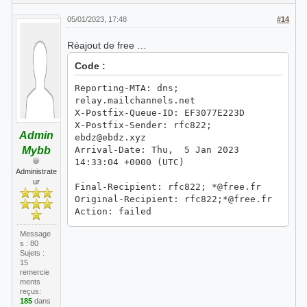
05/01/2023, 17:48
#14
Réajout de free …
Code :
Reporting-MTA: dns;
relay.mailchannels.net
X-Postfix-Queue-ID: EF3077E223D
X-Postfix-Sender: rfc822;
Admin
ebdz@ebdz.xyz
Mybb
Arrival-Date: Thu, 5 Jan 2023
14:33:04 +0000 (UTC)
Administrate
ur
Final-Recipient: rfc822; *@free.fr
Original-Recipient: rfc822;*@free.fr
Action: failed
Status: 5.2.1
Message
Remote-MTA: dns; mx1.free.fr
s : 80
Diagnostic-Code: smtp; 550 5.2.1 [FR]
Sujets :
Too many errors. This has been
15
remercie
rejected
ments
due to policy set by free.fr or
reçus:
their assiciated domains. Please
185
dans