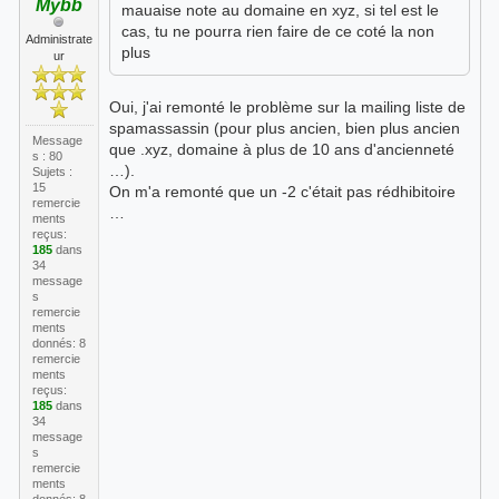
Mybb
mauaise note au domaine en xyz, si tel est le
cas, tu ne pourra rien faire de ce coté la non
Administrate
plus
ur
Oui, j'ai remonté le problème sur la mailing liste de
spamassassin (pour plus ancien, bien plus ancien
Message
que .xyz, domaine à plus de 10 ans d'ancienneté
s : 80
…).
Sujets :
15
On m'a remonté que un -2 c'était pas rédhibitoire
remercie
…
ments
reçus:
185
dans
34
message
s
remercie
ments
donnés: 8
remercie
ments
reçus:
185
dans
34
message
s
remercie
ments