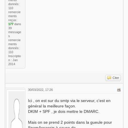
ments
donnés:
110
remercie
ments
reçus:
177
dans
39
message
s
remercie
ments
donnés:
110
Inscriptio
n : Jan
2014
Citer
30/03/2022, 17:26
#6
Ici , on est sur du smtp via le serveur, c'est en
général la meilleure façon.
DKIM + SPF , je dois mettre le DMARC.
Mais on se prend 2 points dans la gueule pour
SpamAssassin à cause de