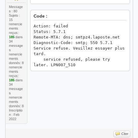
Message
s : 80
Sujets :
Code :
15
remercie
Action: failed
ments
Status: 5.7.1
reçus:
Remote-MTA: dns; smtpz4.laposte.net
185
dans
34
Diagnostic-Code: smtp; 550 5.7.1
message
Service refuse. Veuillez essayer plus
s
tard.
remercie
ments
service refused, please try
donnés: 8
later. LPN007_510
remercie
ments
reçus:
185
dans
34
message
s
remercie
ments
donnés: 8
Inscriptio
n : Feb
2022
Citer