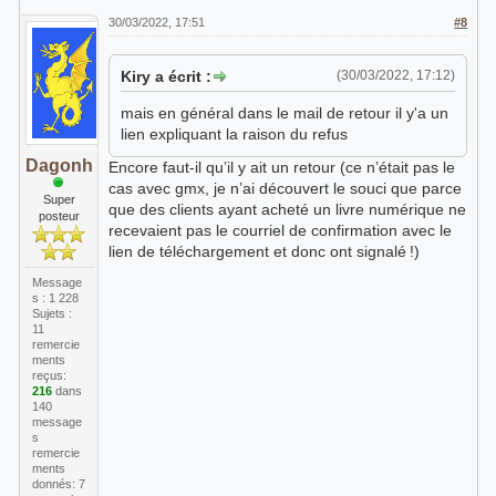
30/03/2022, 17:51
#8
Kiry a écrit :
(30/03/2022, 17:12)
mais en général dans le mail de retour il y'a un
lien expliquant la raison du refus
Dagonh
Encore faut-il qu’il y ait un retour (ce n’était pas le
cas avec gmx, je n’ai découvert le souci que parce
Super
que des clients ayant acheté un livre numérique ne
posteur
recevaient pas le courriel de confirmation avec le
lien de téléchargement et donc ont signalé !)
Message
s : 1 228
Sujets :
11
remercie
ments
reçus:
216
dans
140
message
s
remercie
ments
donnés: 7