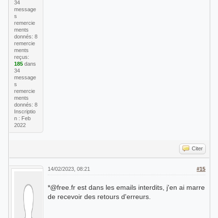
contact
34
message
the postmaster for free.fr
s
remercie
ments
donnés: 8
remercie
ments
reçus:
185
dans
34
message
s
remercie
ments
donnés: 8
Inscriptio
n : Feb
2022
Citer
14/02/2023, 08:21
#15
*@free.fr est dans les emails interdits, j'en ai marre
de recevoir des retours d'erreurs.