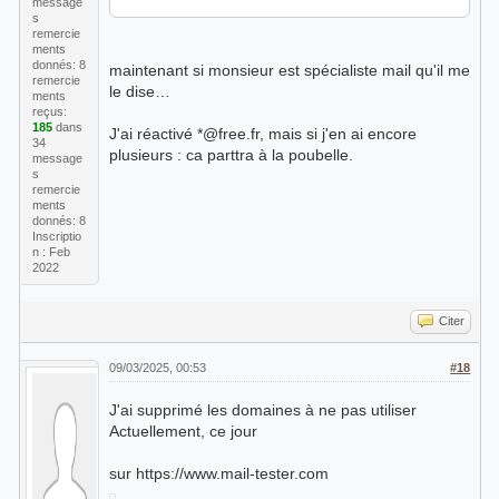
message
If you do so, please include this
s
problem report. You can
remercie
ments
delete your own text from the
donnés: 8
maintenant si monsieur est spécialiste mail qu'il me
attached returned message.
remercie
le dise…
ments
reçus:
The mail system
185
dans
J'ai réactivé *@free.fr, mais si j'en ai encore
34
<****@free.fr>: host
plusieurs : ca parttra à la poubelle.
message
mx1.free.fr[212.27.48.6] said: 550
s
remercie
5.2.1 [FR]
ments
Too many errors. This has been
donnés: 8
rejected due to policy set by free.fr
Inscriptio
n : Feb
or
2022
their assiciated domains. Please
contact the postmaster for free.fr
(in
Citer
reply to DATA command)
09/03/2025, 00:53
#18
Reporting-MTA: dns;
J'ai supprimé les domaines à ne pas utiliser
relay.mailchannels.net
Actuellement, ce jour
X-Postfix-Queue-ID: C3A318C14DC
X-Postfix-Sender: rfc822;
sur https://www.mail-tester.com
ebdz@ebdz.xyz
Arrival-Date: Mon, 13 Feb 2023