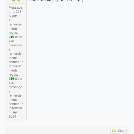
Message
s : 1 228
Sujets :
11
remercie
ments
reçus:
216
dans
140
message
s
remercie
ments
donnés: 7
remercie
ments
reçus:
216
dans
140
message
s
remercie
ments
donnés: 7
Inscriptio
n : Apr
2014
Citer