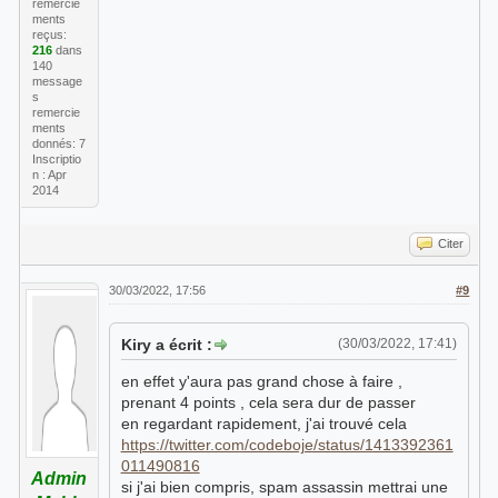
remercie
ments
reçus:
216
dans
140
message
s
remercie
ments
donnés: 7
Inscriptio
n : Apr
2014
Citer
30/03/2022, 17:56
#9
Kiry a écrit :
(30/03/2022, 17:41)
en effet y'aura pas grand chose à faire ,
prenant 4 points , cela sera dur de passer
en regardant rapidement, j'ai trouvé cela
https://twitter.com/codeboje/status/1413392361
011490816
Admin
si j'ai bien compris, spam assassin mettrai une