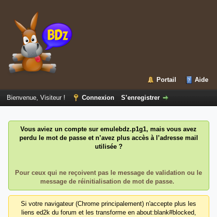
Portail
Aide
Bienvenue, Visiteur !
Connexion
S’enregistrer
Vous aviez un compte sur emulebdz.p1g1, mais vous avez
perdu le mot de passe et n’avez plus accès à l’adresse mail
utilisée ?
Pour ceux qui ne reçoivent pas le message de validation ou le
message de réinitialisation de mot de passe.
Si votre navigateur (Chrome principalement) n'accepte plus les
liens ed2k du forum et les transforme en about:blank#blocked,