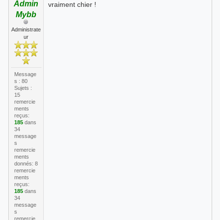
Admin
vraiment chier !
Mybb
Administrate
ur
Message
s : 80
Sujets :
15
remercie
ments
reçus:
185
dans
34
message
s
remercie
ments
donnés: 8
remercie
ments
reçus:
185
dans
34
message
s
remercie