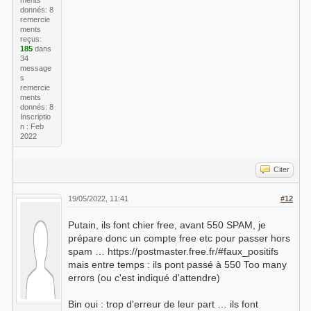
ments
donnés: 8
remercie
ments
reçus:
185
dans
34
message
s
remercie
ments
donnés: 8
Inscriptio
n : Feb
2022
Citer
19/05/2022, 11:41
#12
Putain, ils font chier free, avant 550 SPAM, je
prépare donc un compte free etc pour passer hors
spam … https://postmaster.free.fr/#faux_positifs
mais entre temps : ils pont passé à 550 Too many
errors (ou c'est indiqué d'attendre)
Bin oui : trop d'erreur de leur part … ils font