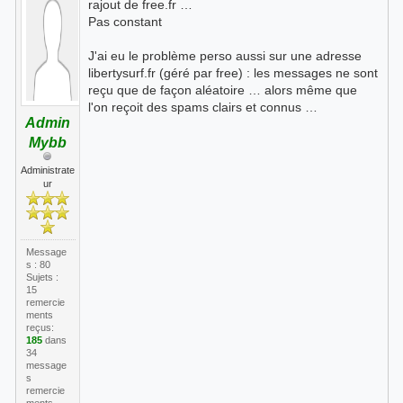
rajout de free.fr …
Pas constant
J'ai eu le problème perso aussi sur une adresse
libertysurf.fr (géré par free) : les messages ne sont
reçu que de façon aléatoire … alors même que
l'on reçoit des spams clairs et connus …
Admin
Mybb
Administrate
ur
Message
s : 80
Sujets :
15
remercie
ments
reçus:
185
dans
34
message
s
remercie