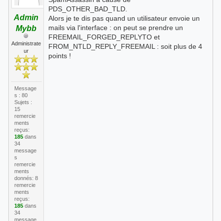
PDS_OTHER_BAD_TLD.
Admin
Alors je te dis pas quand un utilisateur envoie un
mails via l'interface : on peut se prendre un
Mybb
FREEMAIL_FORGED_REPLYTO et
Administrate
FROM_NTLD_REPLY_FREEMAIL : soit plus de 4
ur
points !
Message
s : 80
Sujets :
15
remercie
ments
reçus:
185
dans
34
message
s
remercie
ments
donnés: 8
remercie
ments
reçus:
185
dans
34
message