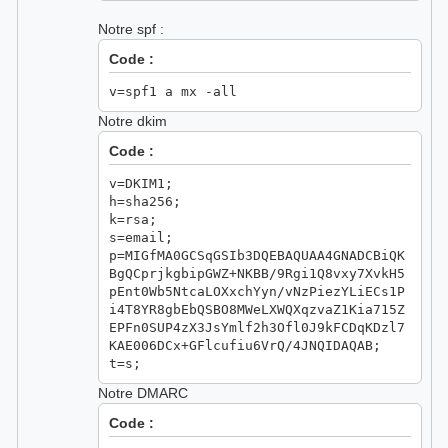
Notre spf :
Code :
v=spf1 a mx -all
Notre dkim
Code :
v=DKIM1;
h=sha256;
k=rsa;
s=email;
p=MIGfMA0GCSqGSIb3DQEBAQUAA4GNADCBiQK
BgQCprjkgbipGWZ+NKBB/9Rgi1Q8vxy7XvkH5
pEnt0Wb5NtcaLOXxchYyn/vNzPiezYLiECs1P
i4T8YR8gbEbQSBO8MWeLXWQXqzvaZ1Kia715Z
EPFn0SUP4zX3JsYmlf2h3Ofl0J9kFCDqKDzl7
KAE006DCx+GFlcufiu6VrQ/4JNQIDAQAB;
t=s;
Notre DMARC
Code :