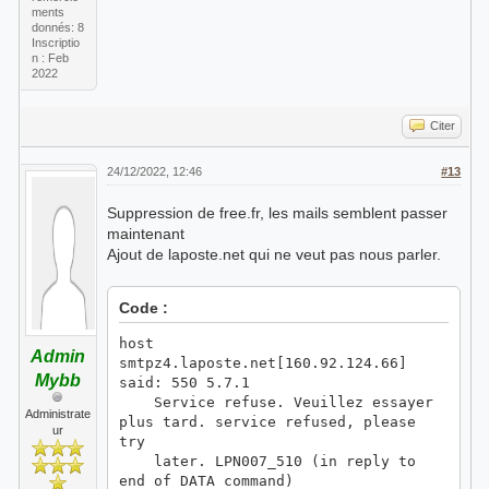
ments
donnés: 8
Inscriptio
n : Feb
2022
Citer
24/12/2022, 12:46
#13
Suppression de free.fr, les mails semblent passer
maintenant
Ajout de laposte.net qui ne veut pas nous parler.
Code :
host
Admin
smtpz4.laposte.net[160.92.124.66]
Mybb
said: 550 5.7.1
Service refuse. Veuillez essayer
Administrate
plus tard. service refused, please
ur
try
later. LPN007_510 (in reply to
end of DATA command)