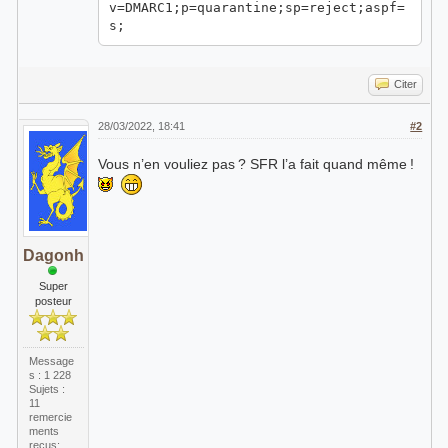
v=DMARC1;p=quarantine;sp=reject;aspf=
s;
Citer
28/03/2022, 18:41
#2
Vous n’en vouliez pas ? SFR l’a fait quand même !
Dagonh
Super
posteur
Message
s : 1 228
Sujets :
11
remercie
ments
reçus: