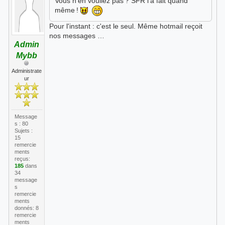
Vous n’en vouliez pas ? SFR l’a fait quand
même !
Pour l'instant : c'est le seul. Même hotmail reçoit
nos messages …
Admin
Mybb
Administrate
ur
Message
s : 80
Sujets :
15
remercie
ments
reçus:
185
dans
34
message
s
remercie
ments
donnés: 8
remercie
ments