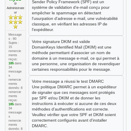
Sender Policy Framework (SPF) est un
système de validation d'e-mail conçu pour
Administrate
ur
empêcher le spammage en détectant
l'usurpation d'adresse e-mail, une vulnérabilité
classique, en vérifiant les adresses IP de
l'expéditeur.
Message
s : 80
Votre signature DKIM est valide
Sujets :
DomainKeys Identified Mail (DKIM) est une
15
remercie
méthode permettant d'associer un nom de
ments
domaine à un message e-mail, ce qui permet à
reçus:
185
dans
une personne, une organisation de revendiquer
34
certaines responsabilités pour le message.
message
s
remercie
Votre message a réussi le test DMARC
ments
Une politique DMARC permet à un expéditeur
donnés: 8
remercie
de signaler que ces messages sont protégés
ments
par SPF et/ou DKIM et de donner les
reçus:
instructions à exécuter si aucune de ces deux
185
dans
34
méthodes d'authentifications est correcte.
message
Veuillez vérifier que votre SPF et DKIM soient
s
correctement configurés avant d'installer
remercie
ments
DMARC.
donnés: 8