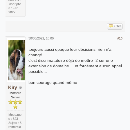
donnés: 8
Inscriptio
n : Feb
2022
Citer
30/03/2022, 18:00
#10
toujours aussi opaque leur décisions, rien n'a
changé
c'est discrimatatoire déjà de mettre -2 sur une
extension de domaine.... et forcément aucun appel
possible...
bon courage quand même
Kiry
Membre
Senior
Message
s : 323
Sujets : 5
remercie