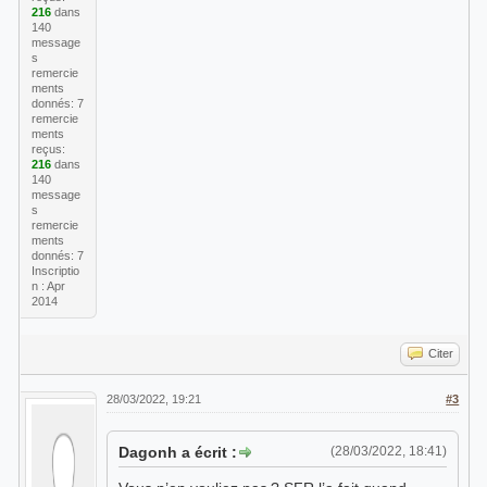
216
dans
140
message
s
remercie
ments
donnés: 7
remercie
ments
reçus:
216
dans
140
message
s
remercie
ments
donnés: 7
Inscriptio
n : Apr
2014
Citer
28/03/2022, 19:21
#3
Dagonh a écrit :
(28/03/2022, 18:41)