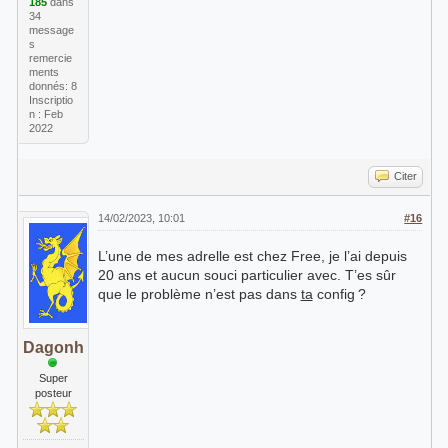
185
dans
34
message
s
remercie
ments
donnés: 8
Inscriptio
n : Feb
2022
Citer
14/02/2023, 10:01
#16
L’une de mes adrelle est chez Free, je l’ai depuis
20 ans et aucun souci particulier avec. T’es sûr
que le problème n’est pas dans
ta
config ?
Dagonh
Super
posteur