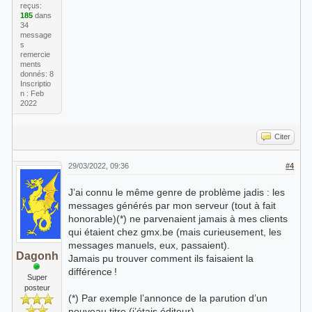
reçus:
185
dans
34
message
s
remercie
ments
donnés: 8
Inscriptio
n : Feb
2022
Citer
29/03/2022, 09:36
#4
J’ai connu le même genre de problème jadis : les
messages générés par mon serveur (tout à fait
honorable)(*) ne parvenaient jamais à mes clients
qui étaient chez gmx.be (mais curieusement, les
messages manuels, eux, passaient).
Dagonh
Jamais pu trouver comment ils faisaient la
différence !
Super
posteur
(*) Par exemple l’annonce de la parution d’un
nouveau titre (j’étais éditeur).