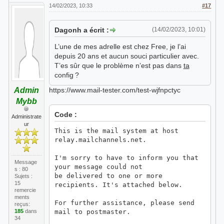
14/02/2023, 10:33
#17
Dagonh a écrit :
(14/02/2023, 10:01)
L’une de mes adrelle est chez Free, je l’ai
depuis 20 ans et aucun souci particulier avec.
T’es sûr que le problème n’est pas dans
ta
config ?
Admin
https://www.mail-tester.com/test-wjfnpctyc
Mybb
Code :
Administrate
ur
This is the mail system at host
relay.mailchannels.net.
I'm sorry to have to inform you that
Message
your message could not
s : 80
be delivered to one or more
Sujets :
15
recipients. It's attached below.
remercie
ments
For further assistance, please send
reçus:
185
dans
mail to postmaster.
34