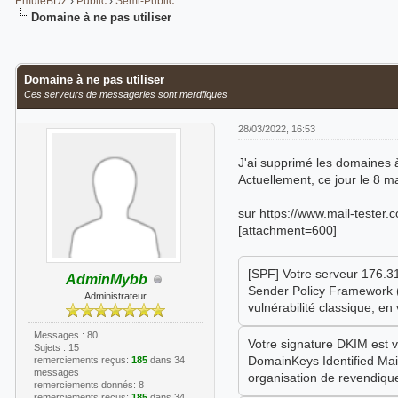
EmuleBDZ
›
Public
›
Semi-Public
Domaine à ne pas utiliser
Moyenne : 0 (0 vote(s))
1
2
3
4
5
Domaine à ne pas utiliser
Ces serveurs de messageries sont merdfiques
28/03/2022, 16:53
J'ai supprimé les domaines à
Actuellement, ce jour le 8 
sur https://www.mail-tester.
[attachment=600]
[SPF] Votre serveur 176.31
AdminMybb
Sender Policy Framework (
Administrateur
vulnérabilité classique, en 
Messages : 80
Votre signature DKIM est v
Sujets : 15
DomainKeys Identified Mai
remerciements reçus:
185
dans 34
messages
organisation de revendique
remerciements donnés: 8
remerciements reçus:
185
dans 34