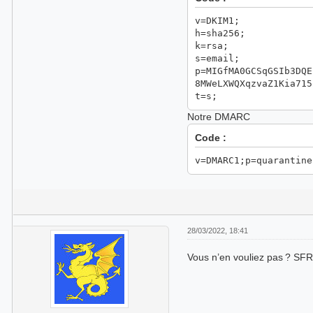
v=DKIM1;
h=sha256;
k=rsa;
s=email;
p=MIGfMA0GCSqGSIb3DQE
8MWeLXWQXqzvaZ1Kia715
t=s;
Notre DMARC
Code :
v=DMARC1;p=quarantine
28/03/2022, 18:41
Vous n’en vouliez pas ? SFR