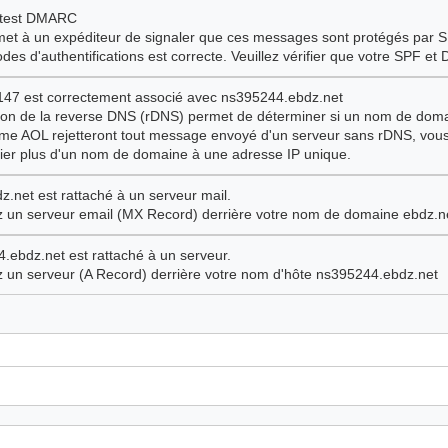
e test DMARC
t à un expéditeur de signaler que ces messages sont protégés par SPF
s d'authentifications est correcte. Veuillez vérifier que votre SPF et
147 est correctement associé avec ns395244.ebdz.net
tion de la reverse DNS (rDNS) permet de déterminer si un nom de doma
e AOL rejetteront tout message envoyé d'un serveur sans rDNS, vous 
er plus d'un nom de domaine à une adresse IP unique.
.net est rattaché à un serveur mail.
ez un serveur email (MX Record) derrière votre nom de domaine ebdz.n
.ebdz.net est rattaché à un serveur.
ez un serveur (A Record) derrière votre nom d'hôte ns395244.ebdz.net