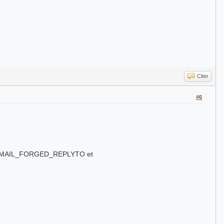
Citer
#6
.
un FREEMAIL_FORGED_REPLYTO et