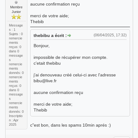
aucune confirmation reçu
Membre
Junior
merci de votre aide;
Thebib
Message
s : 1
Sujets : 0
thebibu a écrit :
(06/04/2025, 17:32)
remercie
ments
Bonjour,
reçus:
0
dans 0
message
impossible de récupérer mon compte.
s
c'etait thebibu
remercie
ments
donnés: 0
j'ai denouveau créé celui-ci avec l'adresse
remercie
bibu@live.fr
ments
reçus:
0
dans 0
aucune confirmation reçu
message
s
remercie
merci de votre aide;
ments
Thebib
donnés: 0
Inscriptio
n : Apr
2025
c"est bon, dans les spams 10min aprés :)