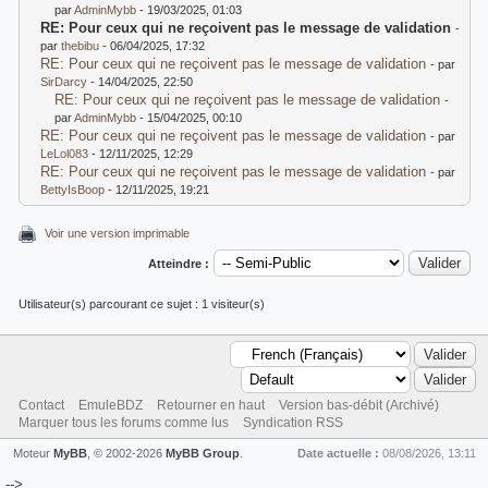
par
AdminMybb
- 19/03/2025, 01:03
RE: Pour ceux qui ne reçoivent pas le message de validation
-
par
thebibu
- 06/04/2025, 17:32
RE: Pour ceux qui ne reçoivent pas le message de validation
- par
SirDarcy
- 14/04/2025, 22:50
RE: Pour ceux qui ne reçoivent pas le message de validation
-
par
AdminMybb
- 15/04/2025, 00:10
RE: Pour ceux qui ne reçoivent pas le message de validation
- par
LeLol083
- 12/11/2025, 12:29
RE: Pour ceux qui ne reçoivent pas le message de validation
- par
BettyIsBoop
- 12/11/2025, 19:21
Voir une version imprimable
Atteindre :
Utilisateur(s) parcourant ce sujet : 1 visiteur(s)
Contact
EmuleBDZ
Retourner en haut
Version bas-débit (Archivé)
Marquer tous les forums comme lus
Syndication RSS
Moteur
MyBB
, © 2002-2026
MyBB Group
.
Date actuelle :
08/08/2026, 13:11
-->