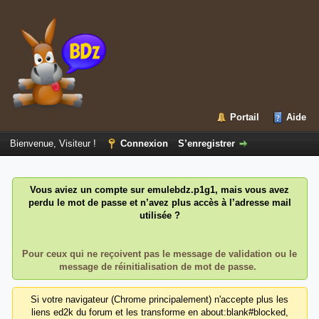
Portail
Aide
Bienvenue, Visiteur !
Connexion
S’enregistrer
Vous aviez un compte sur emulebdz.p1g1, mais vous avez
perdu le mot de passe et n’avez plus accès à l’adresse mail
utilisée ?
Pour ceux qui ne reçoivent pas le message de validation ou le
message de réinitialisation de mot de passe.
Si votre navigateur (Chrome principalement) n'accepte plus les
liens ed2k du forum et les transforme en about:blank#blocked,