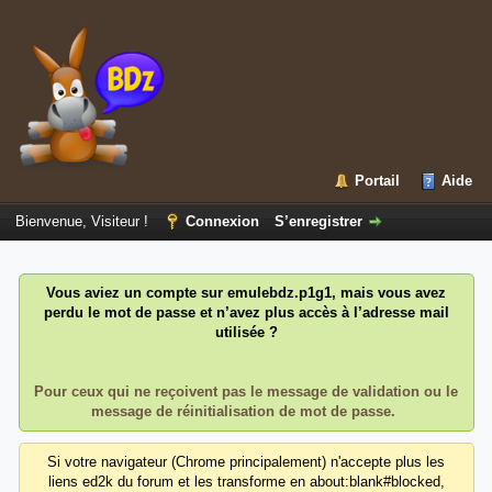
Portail
Aide
Bienvenue, Visiteur !
Connexion
S’enregistrer
Vous aviez un compte sur emulebdz.p1g1, mais vous avez
perdu le mot de passe et n’avez plus accès à l’adresse mail
utilisée ?
Pour ceux qui ne reçoivent pas le message de validation ou le
message de réinitialisation de mot de passe.
Si votre navigateur (Chrome principalement) n'accepte plus les
liens ed2k du forum et les transforme en about:blank#blocked,