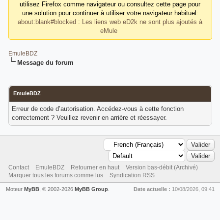
utilisez Firefox comme navigateur ou consultez cette page pour
une solution pour continuer à utiliser votre navigateur habituel:
about:blank#blocked : Les liens web eD2k ne sont plus ajoutés à
eMule
EmuleBDZ
Message du forum
EmuleBDZ
Erreur de code d’autorisation. Accédez-vous à cette fonction
correctement ? Veuillez revenir en arrière et réessayer.
Contact
EmuleBDZ
Retourner en haut
Version bas-débit (Archivé)
Marquer tous les forums comme lus
Syndication RSS
Moteur
MyBB
, © 2002-2026
MyBB Group
.
Date actuelle :
10/08/2026, 09:41