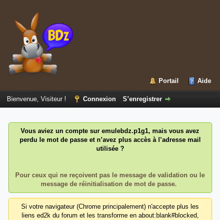
Portail
Aide
Bienvenue, Visiteur !
Connexion
S’enregistrer
Vous aviez un compte sur emulebdz.p1g1, mais vous avez
perdu le mot de passe et n’avez plus accès à l’adresse mail
utilisée ?
Pour ceux qui ne reçoivent pas le message de validation ou le
message de réinitialisation de mot de passe.
Si votre navigateur (Chrome principalement) n'accepte plus les
liens ed2k du forum et les transforme en about:blank#blocked,