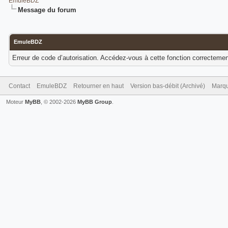
EmuleBDZ
Message du forum
EmuleBDZ
Erreur de code d’autorisation. Accédez-vous à cette fonction correctement 
Contact
EmuleBDZ
Retourner en haut
Version bas-débit (Archivé)
Marqu
Moteur
MyBB
, © 2002-2026
MyBB Group
.