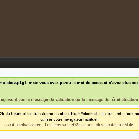
ulebdz.p1g1, mais vous avez perdu le mot de passe et n’avez plus accès
reçoivent pas le message de validation ou le message de réinitialisation
d2k du forum et les transforme en about:blank#blocked, utilisez Firefox comm
utiliser votre navigateur habituel:
about:blank#blocked : Les liens web eD2k ne sont plus ajoutés à eMule