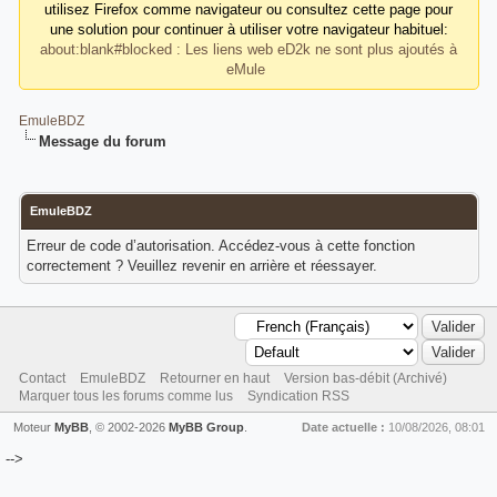
utilisez Firefox comme navigateur ou consultez cette page pour
une solution pour continuer à utiliser votre navigateur habituel:
about:blank#blocked : Les liens web eD2k ne sont plus ajoutés à
eMule
EmuleBDZ
Message du forum
EmuleBDZ
Erreur de code d’autorisation. Accédez-vous à cette fonction
correctement ? Veuillez revenir en arrière et réessayer.
Contact
EmuleBDZ
Retourner en haut
Version bas-débit (Archivé)
Marquer tous les forums comme lus
Syndication RSS
Moteur
MyBB
, © 2002-2026
MyBB Group
.
Date actuelle :
10/08/2026, 08:01
-->