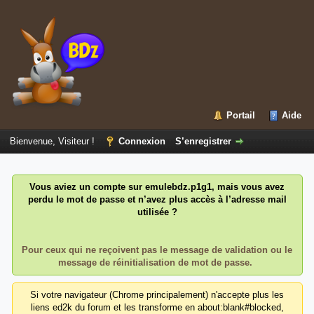
Portail
Aide
Bienvenue, Visiteur !
Connexion
S’enregistrer
Vous aviez un compte sur emulebdz.p1g1, mais vous avez
perdu le mot de passe et n’avez plus accès à l’adresse mail
utilisée ?
Pour ceux qui ne reçoivent pas le message de validation ou le
message de réinitialisation de mot de passe.
Si votre navigateur (Chrome principalement) n'accepte plus les
liens ed2k du forum et les transforme en about:blank#blocked,