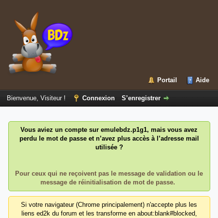
Portail
Aide
Bienvenue, Visiteur !
Connexion
S’enregistrer
Vous aviez un compte sur emulebdz.p1g1, mais vous avez
perdu le mot de passe et n’avez plus accès à l’adresse mail
utilisée ?
Pour ceux qui ne reçoivent pas le message de validation ou le
message de réinitialisation de mot de passe.
Si votre navigateur (Chrome principalement) n'accepte plus les
liens ed2k du forum et les transforme en about:blank#blocked,