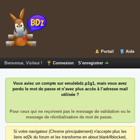
Portail
Aide
Bienvenue, Visiteur !
Connexion
S’enregistrer
Vous aviez un compte sur emulebdz.p1g1, mais vous avez
perdu le mot de passe et n’avez plus accès à l’adresse mail
utilisée ?
Pour ceux qui ne reçoivent pas le message de validation ou le
message de réinitialisation de mot de passe.
Si votre navigateur (Chrome principalement) n'accepte plus les
liens ed2k du forum et les transforme en about:blank#blocked,