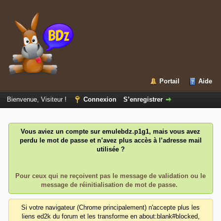
Portail
Aide
Bienvenue, Visiteur !
Connexion
S’enregistrer
Vous aviez un compte sur emulebdz.p1g1, mais vous avez
perdu le mot de passe et n’avez plus accès à l’adresse mail
utilisée ?
Pour ceux qui ne reçoivent pas le message de validation ou le
message de réinitialisation de mot de passe.
Si votre navigateur (Chrome principalement) n'accepte plus les
liens ed2k du forum et les transforme en about:blank#blocked,