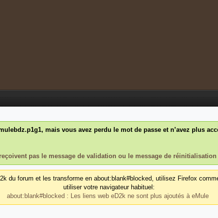
ulebdz.p1g1, mais vous avez perdu le mot de passe et n’avez plus accès
reçoivent pas le message de validation ou le message de réinitialisation
d2k du forum et les transforme en about:blank#blocked, utilisez Firefox comm
utiliser votre navigateur habituel:
about:blank#blocked : Les liens web eD2k ne sont plus ajoutés à eMule