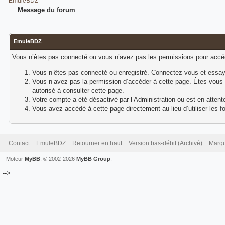
EmuleBDZ
Message du forum
EmuleBDZ
Vous n’êtes pas connecté ou vous n’avez pas les permissions pour accéde
Vous n’êtes pas connecté ou enregistré. Connectez-vous et essay
Vous n’avez pas la permission d’accéder à cette page. Êtes-vous e
autorisé à consulter cette page.
Votre compte a été désactivé par l’Administration ou est en attente
Vous avez accédé à cette page directement au lieu d’utiliser les fo
Contact
EmuleBDZ
Retourner en haut
Version bas-débit (Archivé)
Marqu
Moteur
MyBB
, © 2002-2026
MyBB Group
.
-->