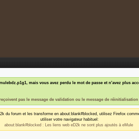
ulebdz.p1g1, mais vous avez perdu le mot de passe et n’avez plus accès
reçoivent pas le message de validation ou le message de réinitialisation
d2k du forum et les transforme en about:blank#blocked, utilisez Firefox comm
utiliser votre navigateur habituel:
about:blank#blocked : Les liens web eD2k ne sont plus ajoutés à eMule