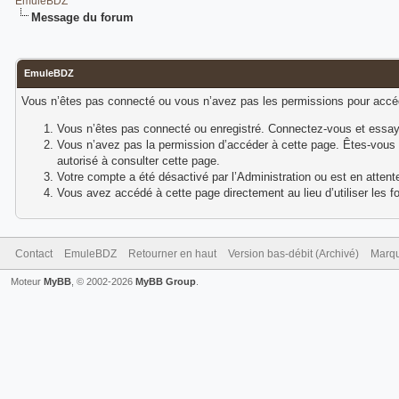
EmuleBDZ
Message du forum
EmuleBDZ
Vous n’êtes pas connecté ou vous n’avez pas les permissions pour accéde
Vous n’êtes pas connecté ou enregistré. Connectez-vous et essay
Vous n’avez pas la permission d’accéder à cette page. Êtes-vous e
autorisé à consulter cette page.
Votre compte a été désactivé par l’Administration ou est en attente
Vous avez accédé à cette page directement au lieu d’utiliser les fo
Contact
EmuleBDZ
Retourner en haut
Version bas-débit (Archivé)
Marqu
Moteur
MyBB
, © 2002-2026
MyBB Group
.